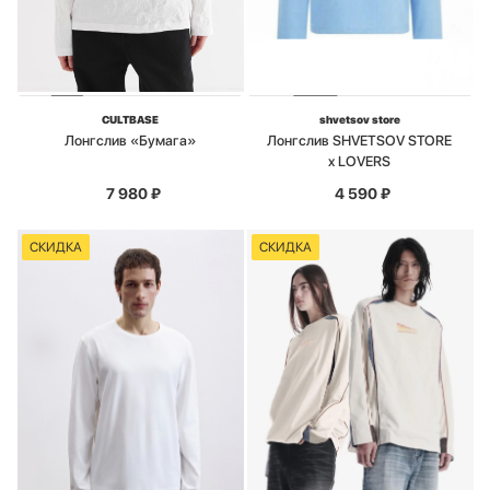
CULTBASE
shvetsov store
Лонгслив «Бумага»
Лонгслив SHVETSOV STORE
x LOVERS
7 980
₽
4 590
₽
СКИДКА
СКИДКА