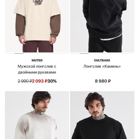
MUTED
CULTBASE
Мужской лонгслив с
Лонгслив «Камень»
двойными рукавами
2 990
₽
2 093
₽
30%
8 980
₽