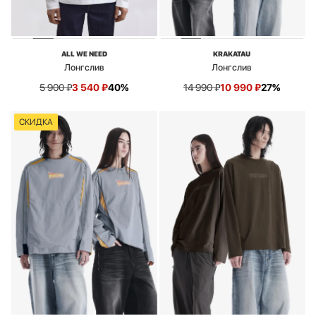
ALL WE NEED
KRAKATAU
Лонгслив
Лонгслив
5 900
₽
3 540
₽
40%
14 990
₽
10 990
₽
27%
СКИДКА