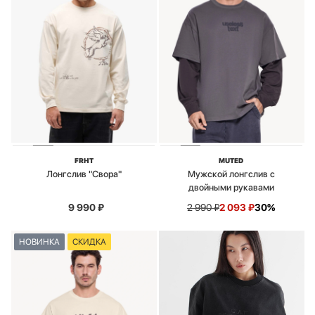
FRHT
MUTED
Лонгслив "Свора"
Мужской лонгслив с
двойными рукавами
9 990
₽
2 990
₽
2 093
₽
30%
НОВИНКА
СКИДКА