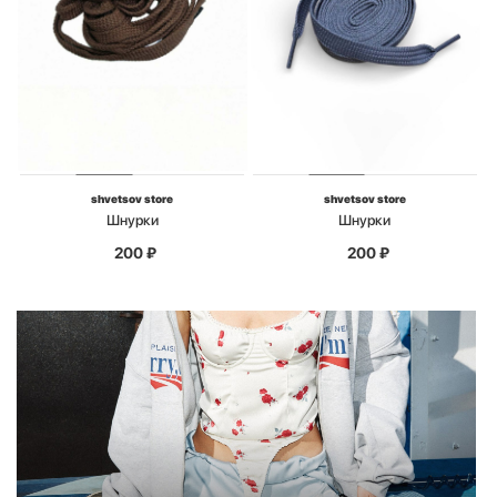
shvetsov store
shvetsov store
Шнурки
Шнурки
200
₽
200
₽