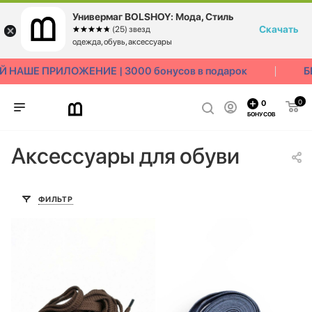
Универмаг BOLSHOY: Мода, Стиль
Скачать
☆☆☆☆☆
★★★★★
(25) звезд
одежда, обувь, аксессуары
НАШЕ ПРИЛОЖЕНИЕ | 3000 бонусов в подарок
БЕ
0
0
БОНУСОВ
Аксессуары для обуви
ФИЛЬТР