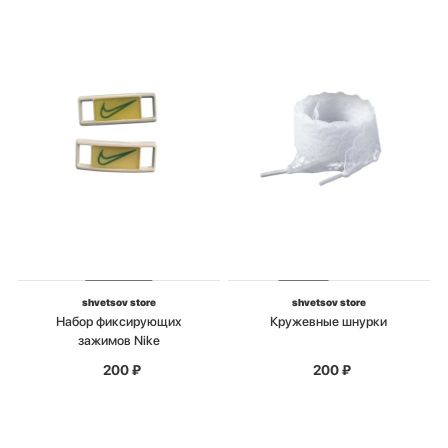
shvetsov store
shvetsov store
Набор фиксирующих
Кружевные шнурки
зажимов Nike
200
₽
200
₽