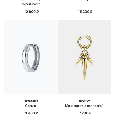
пирсингом"
12 900
₽
15 200
₽
Tosya Store
RUSHEV
Серьга
Моносерьга с подвеской
3 400
₽
7 280
₽