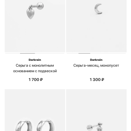
Darkrain
Darkrain
Серьга с монолитным
Серьга-месяц, монопусет
основанием с подвеской
1 700
₽
1 300
₽