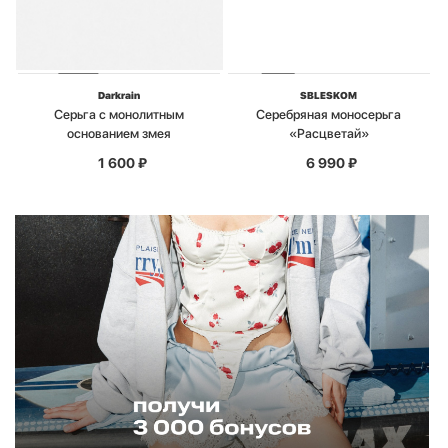
Darkrain
SBLESKOM
Серьга с монолитным
Серебряная моносерьга
основанием змея
«Расцветай»
1 600
₽
6 990
₽