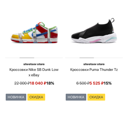
shvetsov store
shvetsov store
Кроссовки Nike SB Dunk Low
Кроссовки Puma Thunder Tz
x eBay
22 000
₽
18 040
₽
18%
6 500
₽
5 525
₽
15%
НОВИНКА
СКИДКА
НОВИНКА
СКИДКА