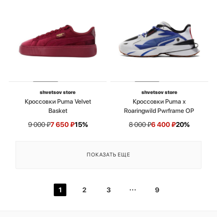
shvetsov store
shvetsov store
Кроссовки Puma Velvet
Кроссовки Puma x
Basket
Roaringwild Pwrframe OP
9 000
₽
7 650
₽
15%
8 000
₽
6 400
₽
20%
ПОКАЗАТЬ ЕЩЕ
1
2
3
9