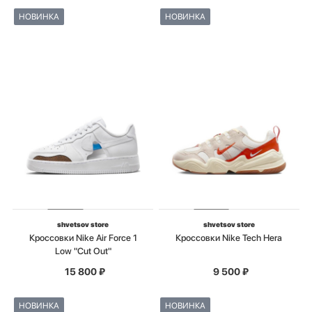
НОВИНКА
НОВИНКА
shvetsov store
shvetsov store
Кроссовки Nike Air Force 1
Кроссовки Nike Tech Hera
Low "Cut Out"
15 800
₽
9 500
₽
НОВИНКА
НОВИНКА