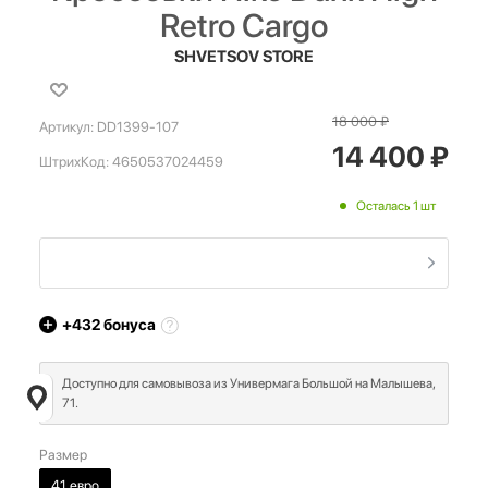
Retro Cargo
SHVETSOV STORE
18 000
₽
Артикул:
DD1399-107
14 400
₽
ШтрихКод:
4650537024459
Осталась 1 шт
+432
бонуса
Доступно для самовывоза из Универмага Большой на Малышева,
71.
Размер
41 евро