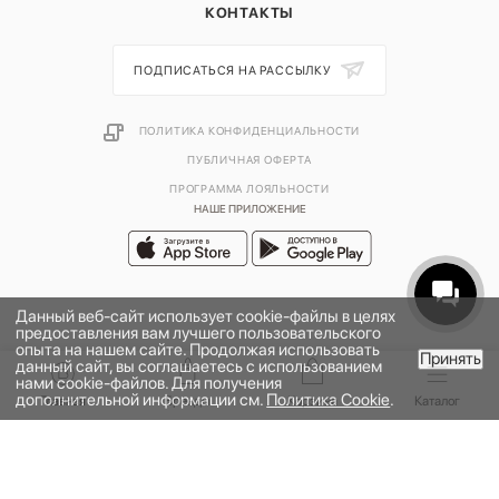
КОНТАКТЫ
ПОДПИСАТЬСЯ НА РАССЫЛКУ
ПОЛИТИКА КОНФИДЕНЦИАЛЬНОСТИ
ПУБЛИЧНАЯ ОФЕРТА
ПРОГРАММА ЛОЯЛЬНОСТИ
НАШЕ ПРИЛОЖЕНИЕ
Данный веб-сайт использует cookie-файлы в целях
предоставления вам лучшего пользовательского
опыта на нашем сайте. Продолжая использовать
Принять
данный сайт, вы соглашаетесь с использованием
В КОРЗИНУ
нами cookie-файлов. Для получения
дополнительной информации см.
Политика Cookie
.
2026 © УНИВЕРМАГ БОЛЬШОЙ | ООО "НЬЮ МАРКЕТ"
Главная
Бренды
Корзина
Каталог