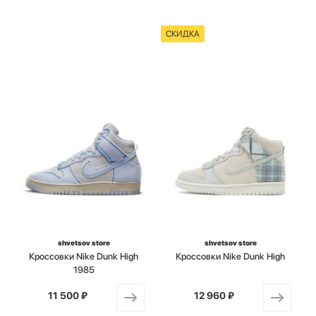
СКИДКА
shvetsov store
shvetsov store
Кроссовки Nike Dunk High
Кроссовки Nike Dunk High
1985
11 500 ₽
от
12 960 ₽
от