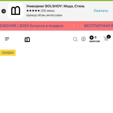
Универмаг BOLSHOY: Мода, Стиль
Скачать
☆☆☆☆☆
★★★★★
(25) звезд
одежда, обувь, аксессуары
ЕНИЕ | 3000 бонусов в подарок
БЕСПЛАТНЫЙ ВО
0
0
БОНУСОВ
СКИДКА