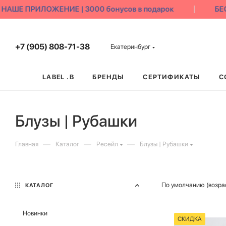
АШЕ ПРИЛОЖЕНИЕ | 3000 бонусов в подарок
БЕС
+7 (905) 808-71-38
Екатеринбург
LABEL .B
БРЕНДЫ
СЕРТИФИКАТЫ
С
Блузы | Рубашки
—
—
—
Главная
Каталог
Ресейл
Блузы | Рубашки
По умолчанию (возра
КАТАЛОГ
Новинки
СКИДКА