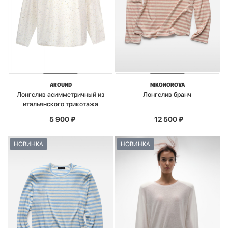
AROUND
NIKONOROVA
Лонгслив асимметричный из
Лонгслив бранч
итальянского трикотажа
5 900
₽
12 500
₽
НОВИНКА
НОВИНКА