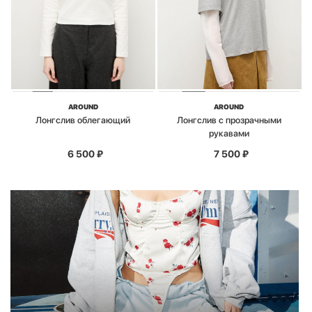
AROUND
AROUND
Лонгслив облегающий
Лонгслив с прозрачными
рукавами
6 500
₽
7 500
₽