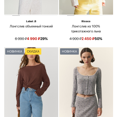
Label .B
Ricoco
Лонгслив объемный тонкий
Лонгслив из 100%
трикотажного льна
6 990
₽
4 990
₽
29%
4 900
₽
2 450
₽
50%
НОВИНКА
СКИДКА
НОВИНКА