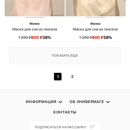
Ricoco
Ricoco
Маска для сна из тенсела
Маска для сна из тенсела
1 290
₽
800
₽
38%
1 290
₽
800
₽
38%
ПОКАЗАТЬ ЕЩЕ
1
2
ИНФОРМАЦИЯ
ОБ УНИВЕРМАГЕ
КОНТАКТЫ
ПОДПИСАТЬСЯ НА РАССЫЛКУ