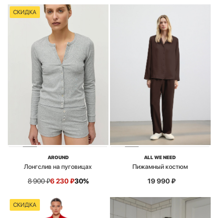
СКИДКА
AROUND
ALL WE NEED
Лонгслив на пуговицах
Пижамный костюм
8 900
₽
6 230
₽
30%
19 990
₽
СКИДКА