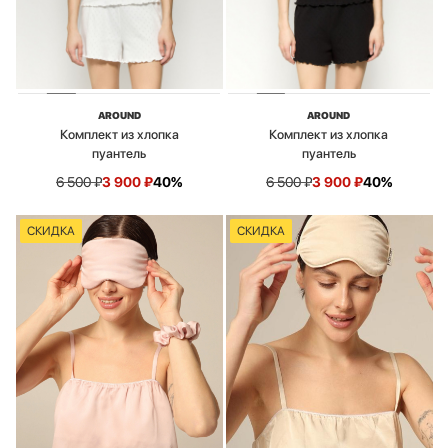
AROUND
AROUND
Комплект из хлопка
Комплект из хлопка
пуантель
пуантель
6 500
₽
3 900
₽
40%
6 500
₽
3 900
₽
40%
СКИДКА
СКИДКА