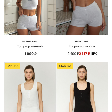
MIARTLAND
MIARTLAND
Топ укороченный
Шорты из хлопка
1 990
₽
2 490
₽
2 117
₽
15%
СКИДКА
СКИДКА