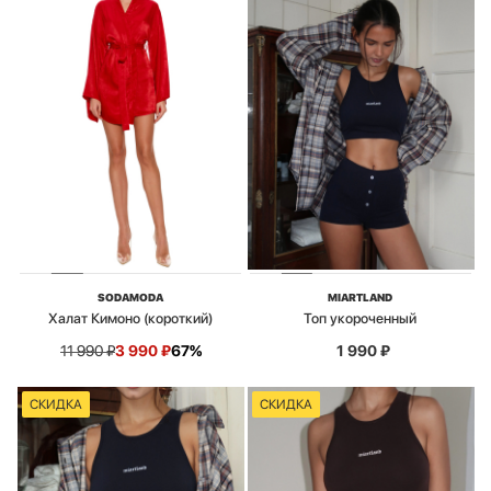
SODAMODA
MIARTLAND
Халат Кимоно (короткий)
Топ укороченный
11 990
₽
3 990
₽
67%
1 990
₽
СКИДКА
СКИДКА