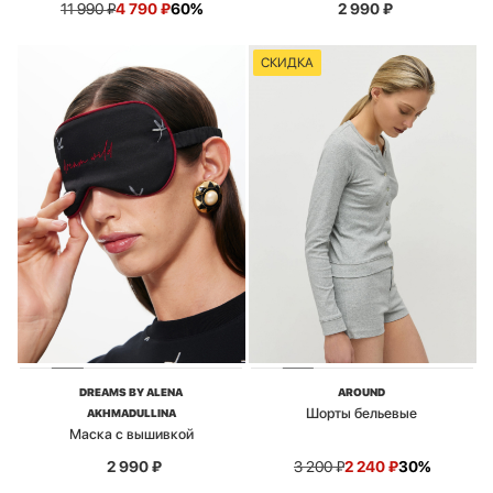
11 990
₽
4 790
₽
60%
2 990
₽
СКИДКА
DREAMS BY ALENA
AROUND
Шорты бельевые
AKHMADULLINA
Маска с вышивкой
2 990
₽
3 200
₽
2 240
₽
30%