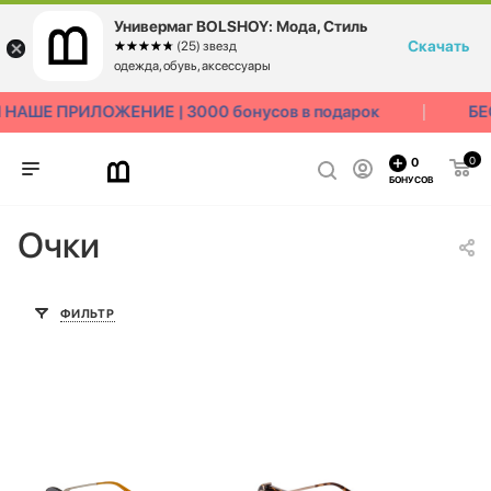
Универмаг BOLSHOY: Мода, Стиль
Скачать
☆☆☆☆☆
★★★★★
(25) звезд
одежда, обувь, аксессуары
АШЕ ПРИЛОЖЕНИЕ | 3000 бонусов в подарок
БЕС
0
0
БОНУСОВ
Очки
ФИЛЬТР