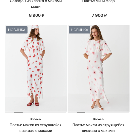
Сарафан из хлопка с маками
Платье мини флер
миди
8 900
₽
7 900
₽
НОВИНКА
НОВИНКА
Ricoco
Ricoco
Платье макси из струящейся
Платье макси из струящейся
вискозы с маками
вискозы с маками