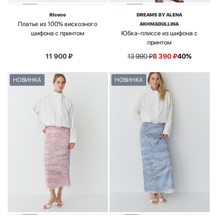
Ricoco
DREAMS BY ALENA
Платье из 100% вискозного
AKHMADULLINA
шифона с принтом
Юбка-плиссе из шифона с
принтом
11 900
₽
13 990
₽
8 390
₽
40%
НОВИНКА
НОВИНКА