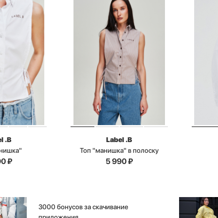
l .B
Label .B
анишка"
Топ "манишка" в полоску
90
₽
5 990
₽
3000 бонусов за скачивание
приложения