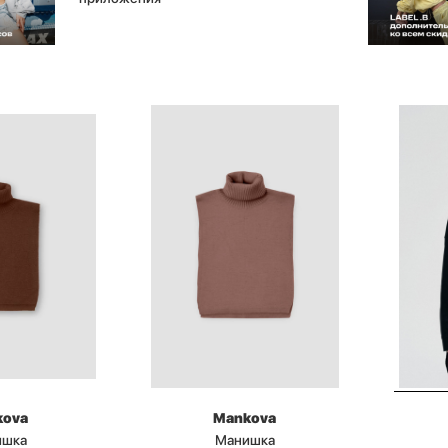
kova
Mankova
ишка
Манишка