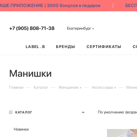
 ПРИЛОЖЕНИЕ | 3000 бонусов в подарок
БЕСПЛА
+7 (905) 808-71-38
Екатеринбург
LABEL .B
БРЕНДЫ
СЕРТИФИКАТЫ
С
Манишки
—
—
—
—
Главная
Каталог
Женщинам
Аксессуары
Мани
По умолчанию (возра
КАТАЛОГ
Новинки