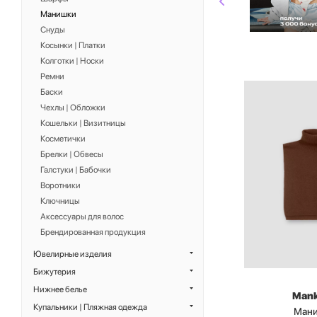
Манишки
Снуды
Косынки | Платки
Колготки | Носки
Ремни
Баски
Чехлы | Обложки
Кошельки | Визитницы
Косметички
Брелки | Обвесы
Галстуки | Бабочки
Воротники
Ключницы
Аксессуары для волос
Брендированная продукция
Ювелирные изделия
Бижутерия
Нижнее белье
Man
Купальники | Пляжная одежда
Ман