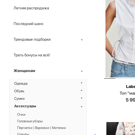
Летняя распродажа
Последний шанс
Трендовые подборки
Трать бонусы на всё!
Женщинам
Одежда
Labe
Обувь
Топ "м
Сумки
5 9
Аксессуары
Очки
Головные уборы
Перчатки | Варежки | Митенки
Шарфы