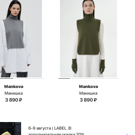
Mankova
Mankova
Манишка
Манишка
3 890
₽
3 890
₽
6-9 августа | LABEL .B:
дополнительная скидка 20%