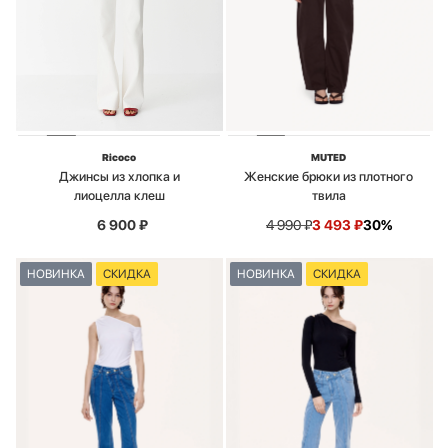
Ricoco
MUTED
Джинсы из хлопка и
Женские брюки из плотного
лиоцелла клеш
твила
6 900
₽
4 990
₽
3 493
₽
30%
НОВИНКА
СКИДКА
НОВИНКА
СКИДКА