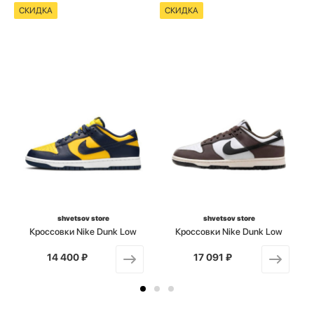
СКИДКА
СКИДКА
shvetsov store
shvetsov store
Кроссовки Nike Dunk Low
Кроссовки Nike Dunk Low
14 400 ₽
от
17 091 ₽
от