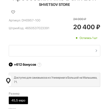
SHVETSOV STORE
24 000
₽
Артикул:
DH0957-100
20 400
₽
ШтрихКод:
4650537023391
Осталась 1 шт
+612
бонусов
Доступно для самовывоза из Универмага Большой на Малышева,
71.
Размер
45,5 евро