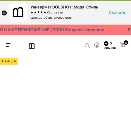
Универмаг BOLSHOY: Мода, Стиль
Скачать
☆☆☆☆☆
★★★★★
(25) звезд
одежда, обувь, аксессуары
 НАШЕ ПРИЛОЖЕНИЕ | 3000 бонусов в подарок
Б
0
0
БОНУСОВ
СКИДКА