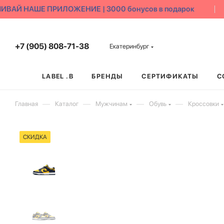
ВАЙ НАШЕ ПРИЛОЖЕНИЕ | 3000 бонусов в подарок
+7 (905) 808-71-38
Екатеринбург
LABEL .B
БРЕНДЫ
СЕРТИФИКАТЫ
С
—
—
—
—
Главная
Каталог
Мужчинам
Обувь
Кроссовки
СКИДКА