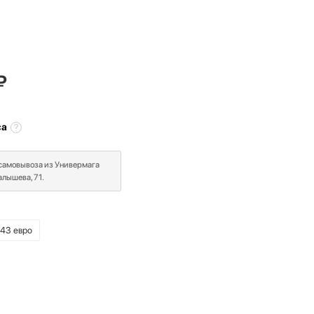
₽
са
 самовывоза из Универмага
лышева, 71.
43 евро