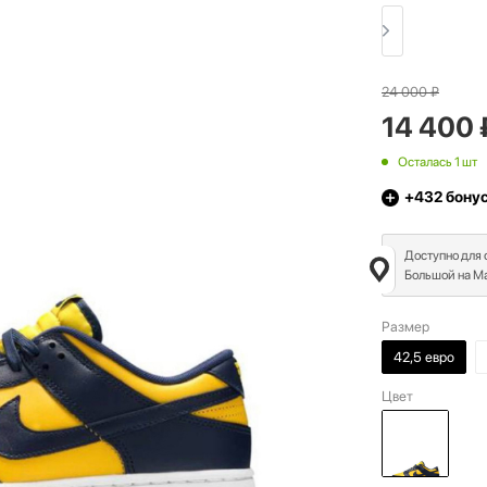
24 000
₽
14 400
Осталась 1 шт
+432
бону
Доступно для
Большой на Ма
Размер
42,5 евро
Цвет