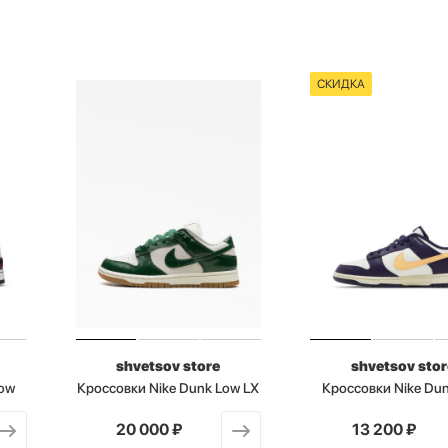
СКИДКА
shvetsov store
shvetsov stor
Low
Кроссовки Nike Dunk Low LX
Кроссовки Nike Du
от
20 000 ₽
от
13 200 ₽