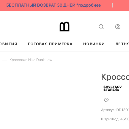
БЕСПЛАТНЫЙ ВОЗВРАТ 30 ДНЕЙ *подробнее
ОБЫТИЯ
ГОТОВАЯ ПРИМЕРКА
НОВИНКИ
ЛЕТН
—
Кроссовки Nike Dunk Low
Кроссо
Артикул:
DD139
ШтрихКод:
465