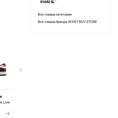
Все товары категории
Все товары бренда SHVETSOV STORE
СКИДКА
СКИДКА
e
shvetsov store
shvetsov s
nk Low
Кроссовки Nike Dunk Low
Кроссовки Nike
от
16 400 ₽
от
17 091 ₽