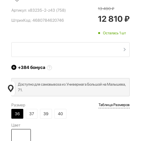
13 490
₽
Артикул:
x83235-2-z43 (758)
12 810
₽
ШтрихКод:
4680784620746
Осталась 1 шт
+384
бонуса
Доступно для самовывоза из Универмага Большой на Малышева,
71.
Размер
Таблица Размеров
36
37
39
40
Цвет