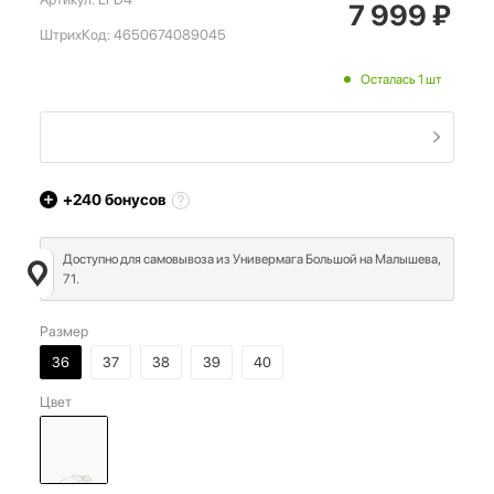
7 999
₽
ШтрихКод:
4650674089045
Осталась 1 шт
+240
бонусов
Доступно для самовывоза из Универмага Большой на Малышева,
71.
Размер
36
37
38
39
40
Цвет