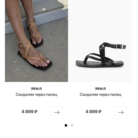
SBALO
SBALO
Сандалии через палец
Сандалии через палец
4 899 ₽
от
4 899 ₽
от