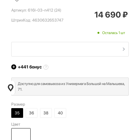
Артикул:
616l-03-n412 (24)
14 690
₽
ШтрихКод:
4630632653747
Осталась 1 шт
+441
бонус
Доступно для самовывоза из Универмага Большой на Малышева,
71.
Размер
35
36
38
40
Цвет